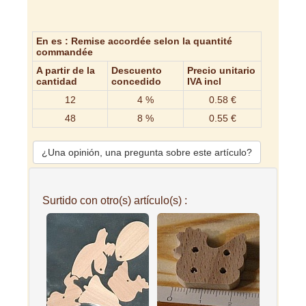
En es : Remise accordée selon la quantité
commandée
A partir de la
Descuento
Precio unitario
cantidad
concedido
IVA incl
12
4 %
0.58 €
48
8 %
0.55 €
¿Una opinión, una pregunta sobre este artículo?
Surtido con otro(s) artículo(s) :